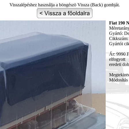
Visszalépéshez használja a böngészö Vissza (Back) gombját.
Fiat 190 
Méretarány
Gyártó: D
Cikkszám:
Gyártói ci
Ár: 9990 F
elfogyott
eredeti dob
Megtekint
Módosítás