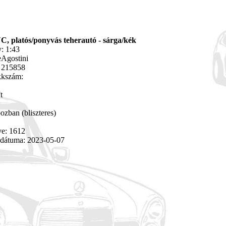
NC, platós/ponyvás teherautó - sárga/kék
: 1:43
eAgostini
 215858
kkszám:
t
ozban (bliszteres)
ve: 1612
 dátuma: 2023-05-07