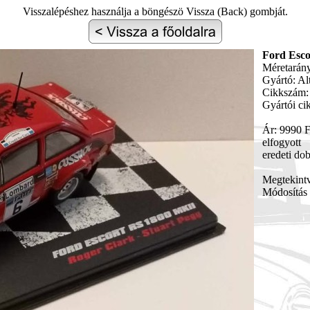
Visszalépéshez használja a böngészö Vissza (Back) gombját.
Ford Esco
Méretarány
Gyártó: Al
Cikkszám:
Gyártói ci
Ár: 9990 F
elfogyott
eredeti do
Megtekint
Módosítás