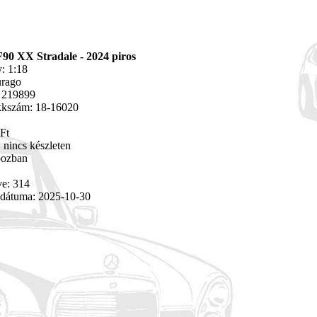
F90 XX Stradale - 2024 piros
: 1:18
urago
 219899
ikkszám: 18-16020
Ft
 nincs készleten
bozban
ve: 314
 dátuma: 2025-10-30