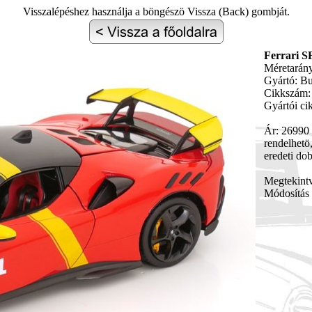
Visszalépéshez használja a böngészö Vissza (Back) gombját.
Ferrari S
Méretarány
Gyártó: B
Cikkszám:
Gyártói c
Ár: 26990 
rendelhetö,
eredeti do
Megtekint
Módosítás