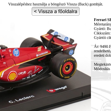
Visszalépéshez használja a böngészö Vissza (Back) gombját.
Ferrari S
Méretarány
Gyártó: B
Cikkszám:
Gyártói c
Ár: 9490 F
rendelhetö,
eredeti do
Megtekint
Módosítás