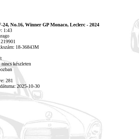
F-24, No.16, Winner GP Monaco, Leclerc - 2024
: 1:43
urago
 219901
ikkszám: 18-36843M
t
 nincs készleten
bozban
ve: 281
 dátuma: 2025-10-30