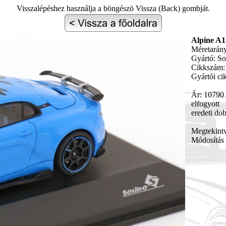
Visszalépéshez használja a böngészö Vissza (Back) gombját.
Alpine A1
Méretarány
Gyártó: So
Cikkszám:
Gyártói c
Ár: 10790 
elfogyott
eredeti do
Megtekint
Módosítás