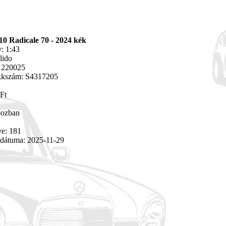
10 Radicale 70 - 2024 kék
: 1:43
lido
 220025
ikkszám: S4317205
Ft
bozban
ve: 181
 dátuma: 2025-11-29