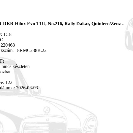
 DKR Hilux Evo T1U, No.216, Rally Dakar, Quintero/Zenz -
: 1:18
XO
 220468
ikkszám: 18RMC238B.22
Ft
 nincs készleten
bozban
ve: 122
 dátuma: 2026-03-03