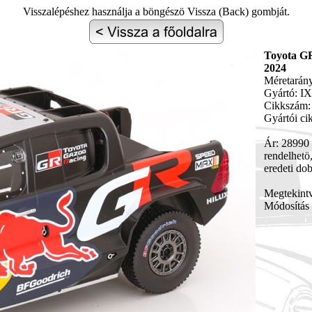
Visszalépéshez használja a böngészö Vissza (Back) gombját.
Toyota GR
2024
Méretarány
Gyártó: I
Cikkszám:
Gyártói c
Ár: 28990 
rendelhetö,
eredeti do
Megtekint
Módosítás